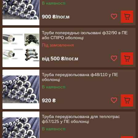
В наявності
900
₴/пог.м
Труби попередньо ізольовані ф32/90 в ПЕ
або СПІРО оболонці
Під замовлення
500
від
₴/пог.м
Труба передізольована ф48/110 у ПЕ
оболонці
В наявності
920
₴
Труба передізольована для теплотрас
ф57/125 у ПЕ оболонці
В наявності