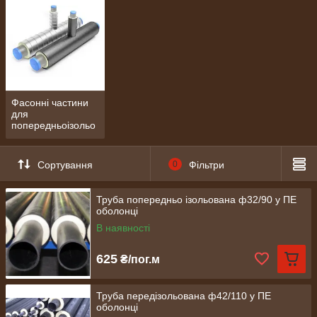
сроки изготовления.
Фасонні частини
для
попередньоізольо
ваних труб
Сортування
0
Фільтри
Труба попередньо ізольована ф32/90 у ПЕ
оболонці
В наявності
625
₴/пог.м
Труба передізольована ф42/110 у ПЕ
оболонці