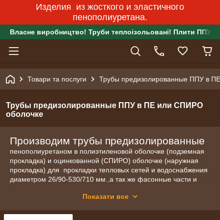
Изделия из жосткого и эластичного
пенополиуретана.
Власне виробництво! Труби теплоізольовані! Плити ППУ!
Товари та послуги
Трубы предизолированные ППУ в П
Трубы предизолированные ППУ в ПЕ или СПИРО
оболочке
Производим трубы предизолированные
пенополиуретаном в полиэтиленовой оболочке (подземная
прокладка) и оцинкованной (СПИРО) оболочке (наружная
прокладка) для прокладки тепловых сетей и водоснабжения
диаметром 26/90-530/710 мм.,а так же фасонные части и
комплектующие к ним (отводы, тройники, сильфонные
Показати все
компенсаторы, комплекты изоляции, опоры и т.д.).
Продукция сертифицирована. Цены приемлемые. Сжатые