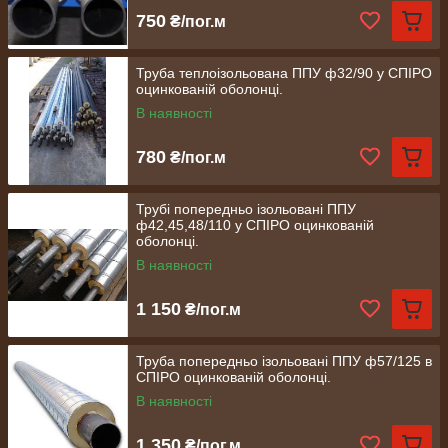
750
₴/пог.м
Труба теплоізольована ППУ ф32/90 у СПІРО
оцинкованій оболонці.
В наявності
780
₴/пог.м
Трубі попередньо ізольовані ППУ
ф42,45,48/110 у СПІРО оцинкованій
оболонці.
В наявності
1 150
₴/пог.м
Труба попередньо ізольовані ППУ ф57/125 в
СПІРО оцинкованій оболонці.
В наявності
1 350
₴/пог.м