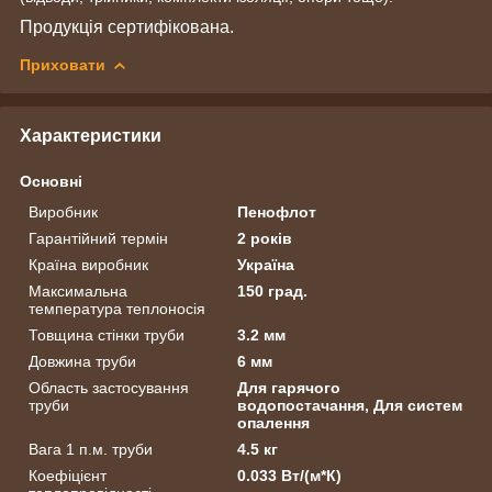
Продукція сертифікована.
Приховати
Характеристики
Основні
Виробник
Пенофлот
Гарантійний термін
2 років
Країна виробник
Україна
Максимальна
150 град.
температура теплоносія
Товщина стінки труби
3.2 мм
Довжина труби
6 мм
Область застосування
Для гарячого
труби
водопостачання, Для систем
опалення
Вага 1 п.м. труби
4.5 кг
Коефіцієнт
0.033 Вт/(м*К)