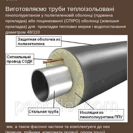
Виготовляємо труби теплоізольовані
пінополіуретаном у поліетиленовій оболонці (підземна
прокладка) або поцинкованої (СПІРО) оболонці (зовнішня
прокладка) для прокладки теплових мереж і водопостачання
діаметром 48/110
мм, а також фасонні частини та комплектуючі до них
(відводи, трійники, комплекти ізоляції, опори тощо).