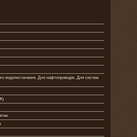
ого водопостачання, Для нафтопроводів, Для систем
К)
етан
н