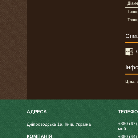
Діаме
Товщи
Товщи
Спец
Інфо
Ціна:
в
+380 (67)
Дніпроводська 1а, Київ, Україна
моб.
+380 (44)