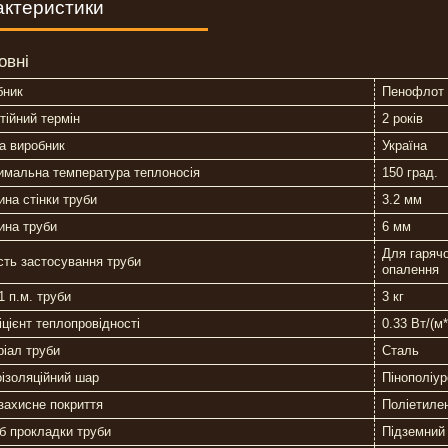
актеристики
овні
бник
Пенофлот
тійний термін
2 років
а виробник
Україна
имальна температура теплоносія
150 град.
на стінки труби
3.2 мм
ина труби
6 мм
Для гаряч
ть застосування труби
опалення
1 п.м. труби
3 кг
цієнт теплопровідності
0.33 Вт/(м*
іал труби
Сталь
ізоляційний шар
Пінополіур
захисне покриття
Поліетиле
б прокладки труби
Підземний