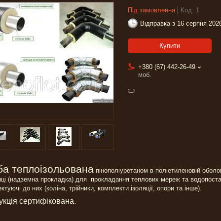
Під замовлення
Код:
1
Відправка з 16 серпня 202
Купити
+380 (67) 442-26-49
моб.
ба теплоізольована
пінополіуретаном в поліетиленовій оболон
ці (надземна прокладка) для прокладання теплових мереж та водопостач
ктуючі до них (коліна, трійники, комплекти ізоляції, опори та інше).
кція сертифікована.