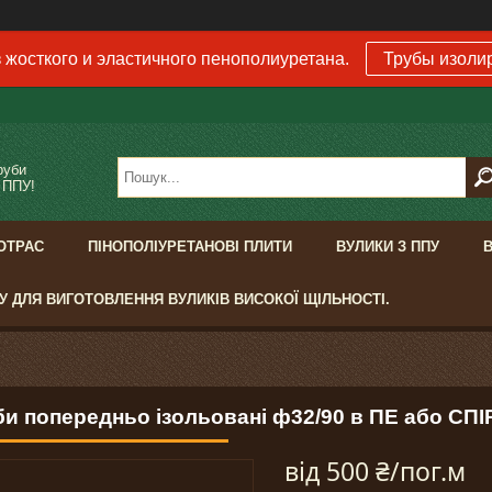
 жосткого и эластичного пенополиуретана.
Трубы изоли
руби
 ППУ!
ОТРАС
ПІНОПОЛІУРЕТАНОВІ ПЛИТИ
ВУЛИКИ З ППУ
У ДЛЯ ВИГОТОВЛЕННЯ ВУЛИКІВ ВИСОКОЇ ЩІЛЬНОСТІ.
би попередньо ізольовані ф32/90 в ПЕ або СПІ
від
500 ₴/пог.м