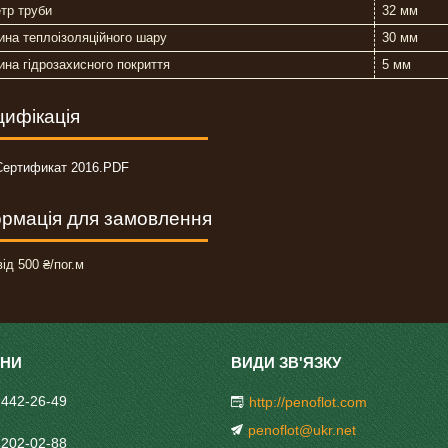
тр труби
32 мм
на теплоізоляційного шару
30 мм
на гідрозахисного покриття
5 мм
ифікація
Сертификат 2016.PDF
рмація для замовлення
ід 500 ₴/пог.м
 442-26-49
http://penoflot.com
penoflot@ukr.net
 202-02-88