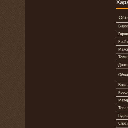
Хар
Осн
Виро
Гаран
Країн
Макс
Товщи
Довж
Облас
Вага 
Коефі
Матер
Тепло
Гідро
Спосі