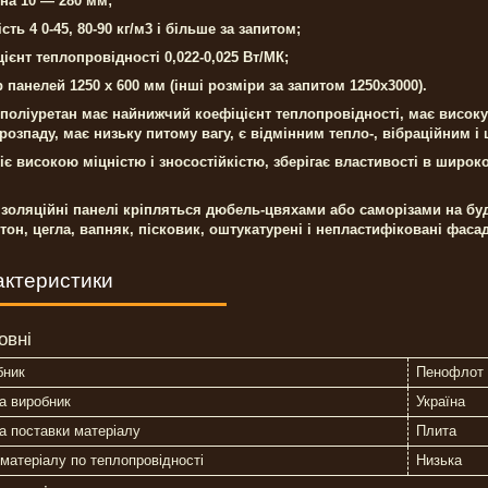
на 10 — 280 мм;
сть 4
0-45, 80-90 кг/м3 і більше за запитом;
ієнт теплопровідності 0,022-0,025 Вт/МК;
 панелей 1250 х 600 мм (інші розміри за запитом 1250x3000).
оліуретан має найнижчий коефіцієнт теплопровідності, має високу х
 розпаду, має низьку питому вагу, є відмінним тепло-, вібраційним 
є високою міцністю і зносостійкістю, зберігає властивості в широком
ізоляційні панелі кріпляться дюбель-цвяхами або саморізами на будь
етон, цегла, вапняк, пісковик, оштукатурені і непластифіковані фа
актеристики
овні
бник
Пенофлот
а виробник
Україна
 поставки матеріалу
Плита
матеріалу по теплопровідності
Низька