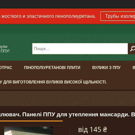
 жосткого и эластичного пенополиуретана.
Трубы изоли
руби
 ППУ!
ОТРАС
ПІНОПОЛІУРЕТАНОВІ ПЛИТИ
ВУЛИКИ З ППУ
У ДЛЯ ВИГОТОВЛЕННЯ ВУЛИКІВ ВИСОКОЇ ЩІЛЬНОСТІ.
плювач. Панелі ППУ для утеплення мансарди. В
від
145 ₴