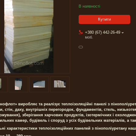
В наявності
Купити
+380 (67) 442-26-49
моб.
нофлот» виробляє та реалізує теплоізоляційні панелі з пінополіурета
и, стін, даху, внутрішніх перегородок, фундаментів, стель, низько
ожування), зберігання харчових продуктів, ізотермічних і охолодже
льних камер, будівель і споруд з усіх будівельних матеріалів, а
та
ьні характеристики теплоізоляційних панелей з пінополіуретану на