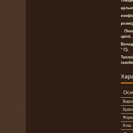
товщи
щільні
коефіц
pозмір
Піноп
цвілі,
Володі
° С).
Тепло
газоб
Хар
Осн
Виро
Країн
Форма
Клас 