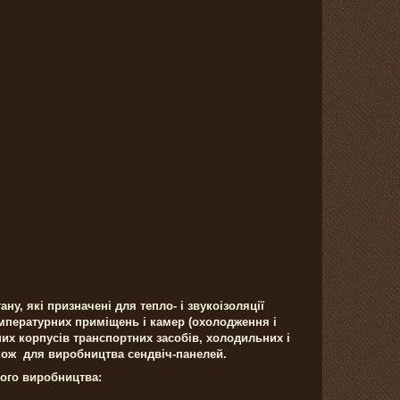
ну, які призначені для тепло- і звукоізоляції
температурних приміщень і камер (охолодження і
них корпусів транспортних засобів, холодильних і
кож для виробництва сендвіч-панелей.
шого виробництва: