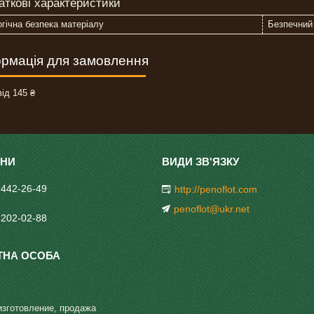
аткові характеристики
гічна безпека матеріалу
Безпечний
рмація для замовлення
ід 145 ₴
 442-26-49
http://penoflot.com
penoflot@ukr.net
 202-02-88
изготовление, продажа