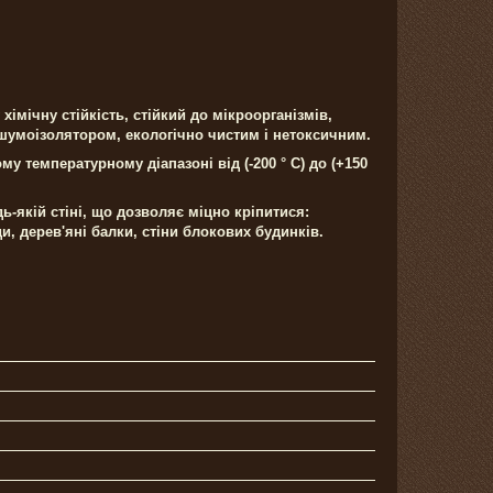
імічну стійкість, стійкий до мікроорганізмів,
і шумоізолятором, екологічно чистим і нетоксичним.
у температурному діапазоні від (-200 ° С) до (+150
-якій стіні, що дозволяє міцно кріпитися:
сади, дерев'яні балки, стіни блокових будинків.