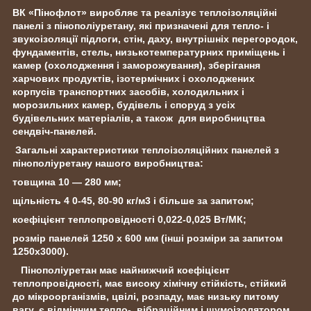
ВК «Пінофлот» виробляє та реалізує теплоізоляційні
панелі з пінополіуретану, які призначені для тепло- і
звукоізоляції підлоги, стін, даху, внутрішніх перегородок,
фундаментів, стель, низькотемпературних приміщень і
камер (охолодження і заморожування), зберігання
харчових продуктів, ізотермічних і охолоджених
корпусів транспортних засобів, холодильних і
морозильних камер, будівель і споруд з усіх
будівельних матеріалів, а
також для виробництва
сендвіч-панелей.
Загальні характеристики теплоізоляційних панелей з
пінополіуретану нашого виробництва:
товщина 10 — 280 мм;
щільність 4
0-45, 80-90 кг/м3 і більше за запитом;
коефіцієнт теплопровідності 0,022-0,025 Вт/МК;
pозмір панелей 1250 х 600 мм (інші розміри за запитом
1250x3000).
Пінополіуретан має найнижчий коефіцієнт
теплопровідності, має високу хімічну стійкість, стійкий
до мікроорганізмів, цвілі, розпаду, має низьку питому
вагу, є відмінним тепло-, вібраційним і шумоізолятором,