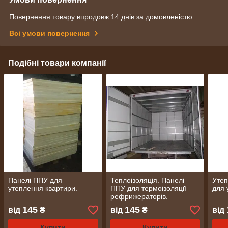
Повернення товару впродовж 14 днів за домовленістю
Всі умови повернення
Подібні товари компанії
Панелі ППУ для
Теплоізоляція. Панелі
Утеп
утеплення квартири.
ППУ для термоізоляції
для 
рефрижераторів.
145
145
від
₴
від
₴
від
Купити
Купити