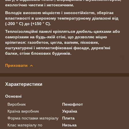
екологічно чистим і нетоксичним.
Володіє високою міцністю і зносостійкістю, зберігає
властивості в широкому температурному діапазоні від
(-200 ° С) до (+150 ° С).
Теплоізоляційні панелі кріпляться дюбель-цвяхами або
саморізами на будь-якій стіні, що дозволяє міцно
кріпитися: газобетон, цегла, вапняк, пісковик,
оштукатурені і непластифіковані фасади, дерев'яні
балки, стіни блокових будинків.
Приховати
Характеристики
Основні
Виробник
Пенофлот
Країна виробник
Україна
Форма поставки матеріалу
Плита
Клас матеріалу по
Низька