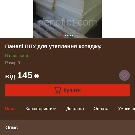
Панелі ППУ для утеплення котеджу.
В наявності
Роздріб
145
від
₴
Купити
Опис
Характеристики
Доставка
Оплата
Умови п
Опис