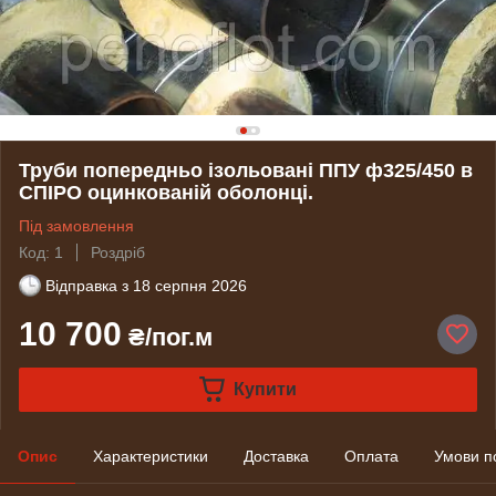
Труби попередньо ізольовані ППУ ф325/450 в
СПІРО оцинкованій оболонці.
Під замовлення
Код: 1
Роздріб
Відправка з
18 серпня 2026
10 700
₴/пог.м
Купити
Опис
Характеристики
Доставка
Оплата
Умови п