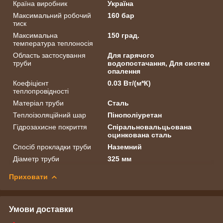
Країна виробник
Україна
Максимальний робочий
160 бар
тиск
Максимальна
150 град.
температура теплоносія
Область застосування
Для гарячого
труби
водопостачання, Для систем
опалення
Коефіцієнт
0.03 Вт/(м*К)
теплопровідності
Матеріал труби
Сталь
Теплоізоляційний шар
Пінополіуретан
Гідрозахисне покриття
Спіральновальцьована
оцинкована сталь
Спосіб прокладки труби
Наземний
Діаметр труби
325 мм
Приховати
Умови доставки