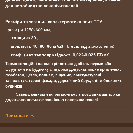
для виробництва сендвіч-панелей.
Розміри та загальні характеристики плит ППУ:
розміри 1250х600 мм;
товщина 20
;
щільність 40, 60, 80 кг/м
3
і більш під замовлення;
коефіцієнт теплопровідності 0,022-0,025 ВТ/мК.
Термоізоляційні панелі кріпляться дюбель-гздами або
шурупами на будь-яку стіну, яка допускає міцне кріплення:
газобетон, цегла, вапняк, піщаник, поштукатурені
та неоштукатурені фасади, дерев'яний брус, стіни блокових
будинків.
Завершальним етапом монтажу є розшивка швів, яка
додатково посилює зовнішню поверхню панелі.
Приховати