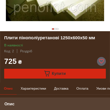
Плити пінополіуретанові 1250х600х50 мм
В наявності
Код: 2
Роздріб
725
₴
Купити
Опис
Характеристики
Доставка
Оплата
Умови п
Опис