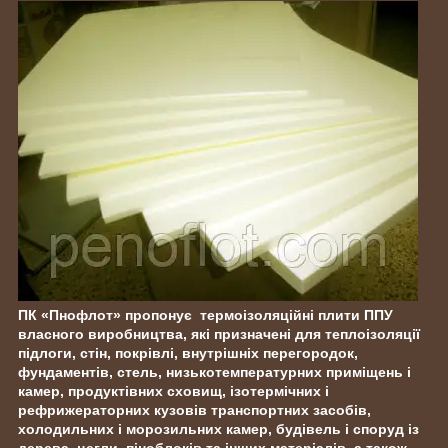
ПК «Пнофлот» пропонує термоізоляційні плити ППУ
власного виробництва, які призначені для теплоізоляції
підлоги, стін, покрівлі, внутрішніх перегородок,
фундаментів, стель, низькотемпературних приміщень і
камер, продуктівних сховищ, ізотермічних і
рефрижераторних кузовів транспортних засобів,
холодильних і морозильних камер, будівель і споруд із
дерева, цегли, піноблоків та інших матеріалів, а також