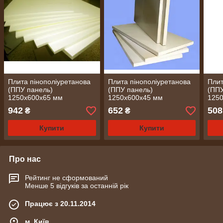
Плита пінополіуретанова
Плита пінополіуретанова
Плит
(ППУ панель)
(ППУ панель)
(ППУ
1250х600х65 мм
1250х600х45 мм
125
942
652
508
₴
₴
Купити
Купити
Про нас
Рейтинг не сформований
Менше 5 відгуків за останній рік
Працює з 20.11.2014
м. Київ