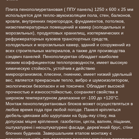
Плита пенополиуретановая ( ППУ панель) 1250 х 600 х 25 мм
используется для тепло-звукоизоляции пола, стен, балконов,
кровли, внутренних перегородок, фундаментов, потолков,
низкотемпературных помещений и камер (холодильных и
морозильных), продуктовых хранилищ, изотермических и
рефрижераторных кузовов транспортных средств,
холодильных и морозильных камер, зданий и сооружений из
всех строительных материалов, а также для производства
сэндвич панелей. Пенополиуретан обладает наиболее
низким коэффициентом теплопроводности, имеет высокую
химическую стойкость, устойчив к действию
микроорганизмов, плесени, гниению, имеет низкий удельный
вес, является прекрасным тепло, вибро и шумоизолятором,
экологически безопасен и не токсичен. Обладает высокой
прочностью и износостойкостью, сохраняет свойства в
широком температурном диапазоне от -100 до +120°С.
Монтаж пенополиуретановых блоков может осуществляться в
любое время года при любой погоде. Панелі кріпляться
дюбель-цвяхами або шурупами на будь-яку стіну, яка
допускає міцне кріплення: газобетон, цегла, вапняк, піщаник,
оштукатурені і неоштукатурені фасади, дерев'яний брус, стіни
блочних будинків. Завершальним етапом монтажу є
розшивання швів, яка додатково посилює зовнішню поверхню