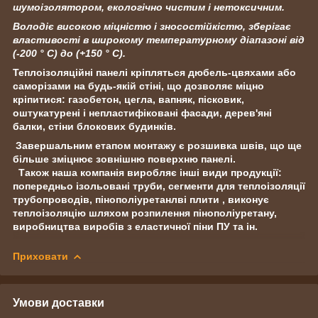
шумоізолятором, екологічно чистим і нетоксичним.
Володіє високою міцністю і зносостійкістю, зберігає
властивості в широкому температурному діапазоні від
(-200 ° С) до (+150 ° С).
Теплоізоляційні панелі кріпляться дюбель-цвяхами або
саморізами на будь-якій стіні, що дозволяє міцно
кріпитися: газобетон, цегла, вапняк, пісковик,
оштукатурені і непластифіковані фасади, дерев'яні
балки, стіни блокових будинків.
Завершальним етапом монтажу є розшивка швів, що ще
більше зміцнює зовнішню поверхню панелі.
Також наша компанія виробляє інші види продукції:
попередньо ізольовані труби, сегменти для теплоізоляції
трубопроводів, пінополіуретанлві плити , виконує
теплоізоляцію шляхом розпилення пінополіуретану,
виробництва виробів з еластичної піни ПУ
та ін.
Приховати
Умови доставки