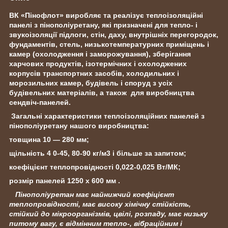
ВК «Пінофлот» виробляє та реалізує теплоізоляційні
панелі з пінополіуретану, які призначені для тепло- і
звукоізоляції підлоги, стін, даху, внутрішніх перегородок,
фундаментів, стель, низькотемпературних приміщень і
камер (охолодження і заморожування), зберігання
харчових продуктів, ізотермічних і охолоджених
корпусів транспортних засобів, холодильних і
морозильних камер, будівель і споруд з усіх
будівельних матеріалів, а
також для виробництва
сендвіч-панелей.
Загальні характеристики теплоізоляційних панелей з
пінополіуретану нашого виробництва:
товщина 10 — 280 мм;
щільність 4
0-45, 80-90 кг/м3 і більше за запитом;
коефіцієнт теплопровідності 0,022-0,025 Вт/МК;
pозмір панелей 1250 х 600 мм .
Пінополіуретан має найнижчий коефіцієнт
теплопровідності, має високу хімічну стійкість,
стійкий до мікроорганізмів, цвілі, розпаду, має низьку
питому вагу, є відмінним тепло-, вібраційним і