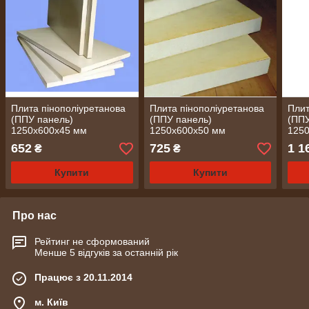
Плита пінополіуретанова
Плита пінополіуретанова
Плит
(ППУ панель)
(ППУ панель)
(ППУ
1250х600х45 мм
1250х600х50 мм
125
652
725
1 1
₴
₴
Купити
Купити
Про нас
Рейтинг не сформований
Менше 5 відгуків за останній рік
Працює з 20.11.2014
м. Київ